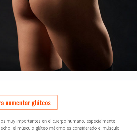
ara aumentar glúteos
los muy importantes en el cuerpo humano, especialmente
De hecho, el músculo glúteo máximo es considerado el músculo