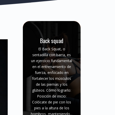
Back squad
El Back Squat, o
sentadilla con barra, es
un ejercicio fundamental
en el entrenamiento de
fuerza, enfocado en
fortalecer los músculos
de las piernas y los
glúteos. Cómo lograrlo:
Posición de inicio:
Colócate de pie con los
pies a la altura de los
hombros, manteniendo...