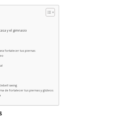
 casa y el gimnasio
ara fortalecer tus piernas
teo
al
lebell swing
ma de fortalecer tus piernas y glúteos
a
s