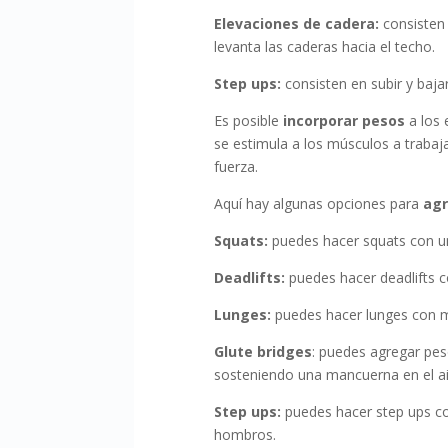
Elevaciones de cadera:
consisten 
levanta las caderas hacia el techo.
Step ups:
consisten en subir y baja
Es posible
incorporar pesos
a los 
se estimula a los músculos a traba
fuerza.
Aquí hay algunas opciones para
agr
Squats:
puedes hacer squats con u
Deadlifts:
puedes hacer deadlifts 
Lunges:
puedes hacer lunges con m
Glute bridges
: puedes agregar peso
sosteniendo una mancuerna en el ai
Step ups:
puedes hacer step ups c
hombros.