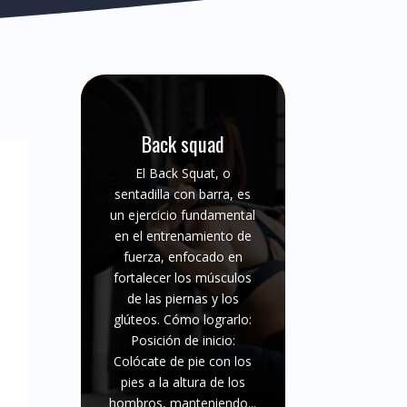
Back squad
El Back Squat, o
sentadilla con barra, es
un ejercicio fundamental
en el entrenamiento de
fuerza, enfocado en
fortalecer los músculos
de las piernas y los
glúteos. Cómo lograrlo:
Posición de inicio:
Colócate de pie con los
pies a la altura de los
hombros, manteniendo...