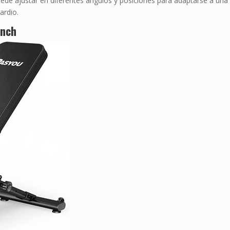
ede ajustar en diferentes ángulos y posiciones para adaptarse a una
ardio.
unch