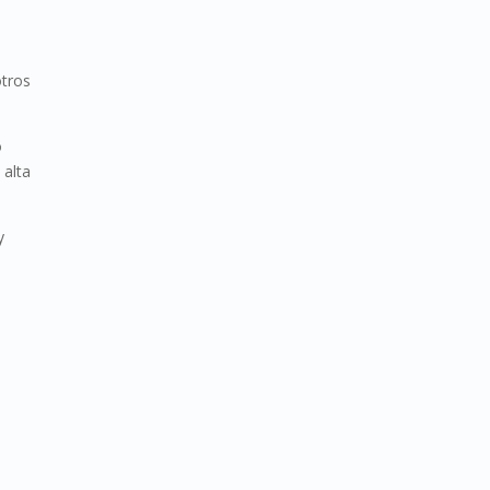
otros
o
 alta
y