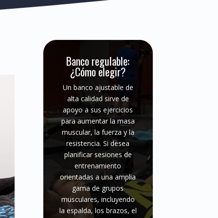
Banco regulable:
¿Cómo elegir?
Un banco ajustable de
alta calidad sirve de
apoyo a sus ejercicios
para aumentar la masa
muscular, la fuerza y la
resistencia. Si desea
planificar sesiones de
entrenamiento
orientadas a una amplia
gama de grupos
musculares, incluyendo
la espalda, los brazos, el