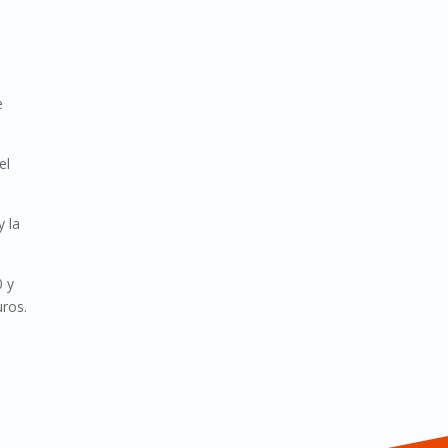
e
el
y la
0 y
uros.