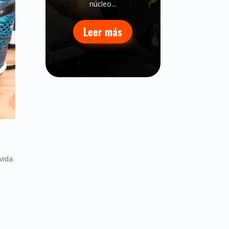
núcleo...
Leer más
vida.