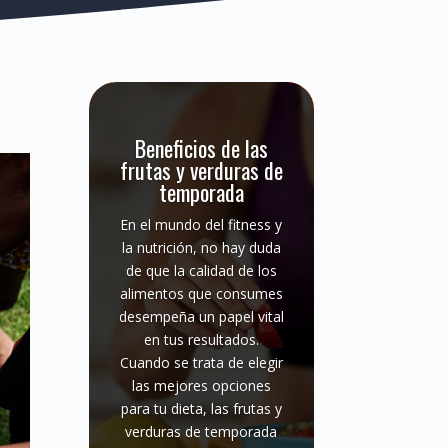
Beneficios de las
frutas y verduras de
temporada
En el mundo del fitness y
la nutrición, no hay duda
de que la calidad de los
alimentos que consumes
desempeña un papel vital
en tus resultados.
Cuando se trata de elegir
las mejores opciones
para tu dieta, las frutas y
verduras de temporada