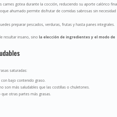
las carnes gotea durante la cocción, reduciendo su aporte calórico fina
co toque ahumado permite disfrutar de comidas sabrosas sin necesidad
 puedes preparar pescados, verduras, frutas y hasta panes integrales.
de resultar insano, sino
la elección de ingredientes y el modo de
udables
rasas saturadas:
na con bajo contenido graso.
mo son más saludables que las costillas o chuletones.
o que otras partes más grasas.