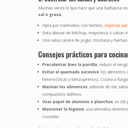
Muchas veces lo que hace que una barbacoa sea 
sal o grasa
.
Opta por marinados con hierbas,
especias pa
Evita abusar de kétchup, mayonesa o salsas in
Una salsa casera de yogur, mostaza y hierbas
Consejos prácticos para cocina
Precalentar bien la parrilla
: reduce el ries
Evitar el quemado excesivo
: los alimentos
heterocíclicas y benzopirenos). Cocina a fuego
Marinar los alimentos
: además de dar sabor
compuestos dañinos.
Usar papel de aluminio o planchas
: es út
Mantener la higiene
: usa utensilios distin
cruzadas.