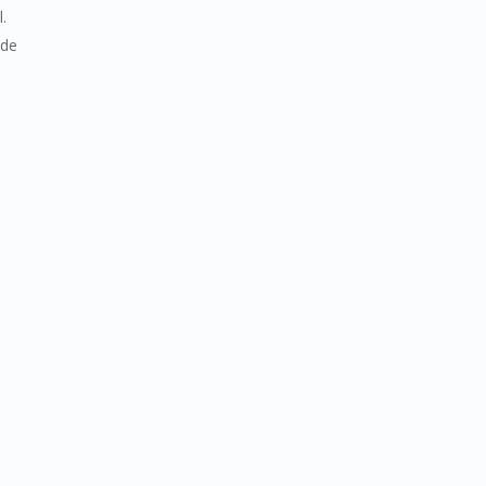
l.
 de