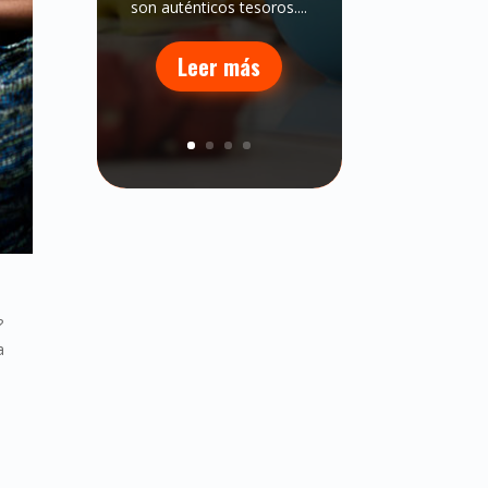
son auténticos tesoros....
Leer más
?
a