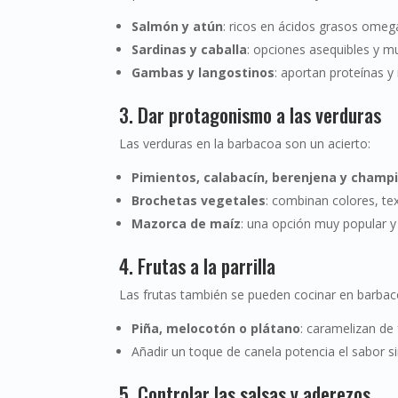
Salmón y atún
: ricos en ácidos grasos omeg
Sardinas y caballa
: opciones asequibles y m
Gambas y langostinos
: aportan proteínas y
3. Dar protagonismo a las verduras
Las verduras en la barbacoa son un acierto:
Pimientos, calabacín, berenjena y champ
Brochetas vegetales
: combinan colores, tex
Mazorca de maíz
: una opción muy popular y r
4. Frutas a la parrilla
Las frutas también se pueden cocinar en barbac
Piña, melocotón o plátano
: caramelizan de
Añadir un toque de canela potencia el sabor si
5. Controlar las salsas y aderezos