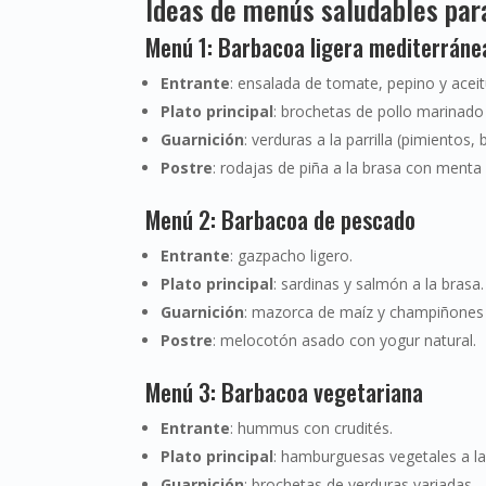
Ideas de menús saludables par
Menú 1: Barbacoa ligera mediterráne
Entrante
: ensalada de tomate, pepino y acei
Plato principal
: brochetas de pollo marinado
Guarnición
: verduras a la parrilla (pimientos,
Postre
: rodajas de piña a la brasa con menta 
Menú 2: Barbacoa de pescado
Entrante
: gazpacho ligero.
Plato principal
: sardinas y salmón a la brasa.
Guarnición
: mazorca de maíz y champiñones 
Postre
: melocotón asado con yogur natural.
Menú 3: Barbacoa vegetariana
Entrante
: hummus con crudités.
Plato principal
: hamburguesas vegetales a la p
Guarnición
: brochetas de verduras variadas.