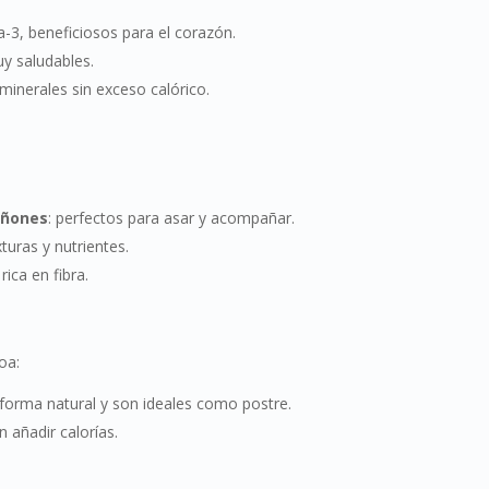
a-3, beneficiosos para el corazón.
uy saludables.
 minerales sin exceso calórico.
iñones
: perfectos para asar y acompañar.
turas y nutrientes.
ica en fibra.
oa:
 forma natural y son ideales como postre.
n añadir calorías.