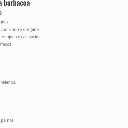
a barbacoa
a
tunas.
 con limón y orégano.
 berenjena y calabacín).
fresca.
rellenos.
arrilla.