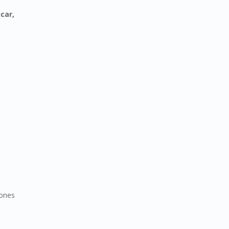
car,
iones